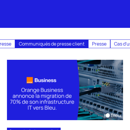
resse
Communiqués de presse client
Presse
Cas d'
mmuniqués de pres