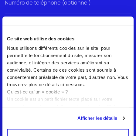
07
255
caractères restants
Ce site web utilise des cookies
Nous utilisons différents cookies sur le site, pour
permettre le fonctionnement du site, mesurer son
audience, et intégrer des services améliorant sa
convivialité. Certains de ces cookies sont soumis à
consentement préalable de votre part, d’autres non. Vous
trouverez plus de détails ci-dessous.
Qu’est-ce qu’un « cookie » ?
Un cookie est un petit fichier texte placé sur votre
appareil (ordinateur, tablette, etc.) par les sites Web que
vous visitez. Les cookies sont largement utilisés pour
Afficher les détails
faire fonctionner les sites Web, ou pour en améliorer le
fonctionnement ainsi que pour fournir des informations
aux éditeurs du site Web.