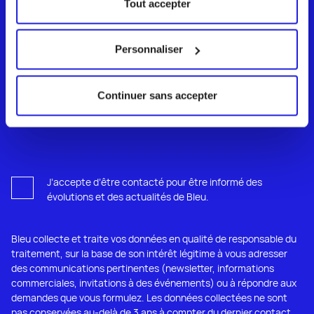
Tout accepter
Les cookies sont utilisés sur le site Web de Bleu pour
différentes finalités, par exemple pour faciliter votre
navigation, vous proposer des contenus personnalisés
Personnaliser
ou encore pour produire des statistiques liées à la
consultation du site afin d’en améliorer la pertinence.
Continuer sans accepter
Nous n’utilisons pas de cookies nous permettant de vous
identifier personnellement.
J’accepte d’être contacté pour être informé des
évolutions et des actualités de Bleu.
Bleu collecte et traite vos données en qualité de responsable du
traitement, sur la base de son intérêt légitime à vous adresser
des communications pertinentes (newsletter, informations
commerciales, invitations à des événements) ou à répondre aux
demandes que vous formulez. Les données collectées ne sont
pas conservées au-delà de 3 ans à compter du dernier contact